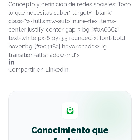
Concepto y definición de redes sociales: Todo
lo que necesitas saber" target="_blank"
class="w-full sm:w-auto inline-flex items-
center justify-center gap-3 bg-[#0A66C2]
text-white px-6 py-3.5 rounded-xl font-bold
hover:bg-[#004182] hover:shadow-lg
transition-all shadow-md">
Compartir en LinkedIn
Conocimiento que