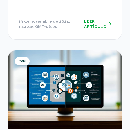
19 de noviembre de 2024,
LEER
13:40:15 GMT-06:00
ARTÍCULO
Office 365 CRM vs HubSpot: ¿Cuál es la Mejor El
CRM